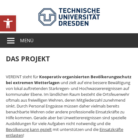
Zum
VEREINT:
Inhalt
CIMTT-
Kooperativ
springen
Werkzeugleiste öffnen
Projekte
organisierter
Bevölkerungsschutz
bei
MENÜ
extremen
Wetterlagen
DAS PROJEKT
VEREINT steht für
Kooperativ organisierten Bevölkerungsschutz
bei extremen Wetterlagen
und zielt auf eine bessere Bewältigung
von lokal auftretenden Starkregen- und Hochwasserereignissen auf
kommunaler Ebene. Im ländlichen Raum besteht die Ortsfeuerwehr
oftmals aus freiwilligen Wehren, deren Mitgliederzahl zunehmend
sinkt. Durch Personal Engpässe müssen daher vielmals bereits
benachbarte Wehren oder andere professionelle Einsatzkräfte zu
Hilfe kommen. Gerade aber bei Unwetterereignissen sind spezielle
Ausbildungen für viele Aufgaben nicht notwendig und die
Bevölkerung kann gezielt
mit unterstützen und die
Einsatzkräfte
entlasten
!